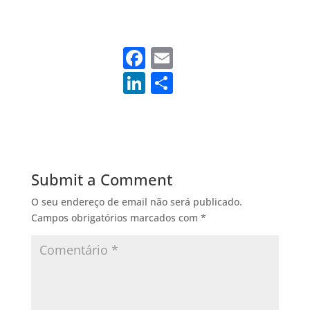
F
E
a
m
Li
S
c
ai
n
h
e
l
k
ar
b
e
e
o
dI
Submit a Comment
o
n
O seu endereço de email não será publicado.
k
Campos obrigatórios marcados com
*