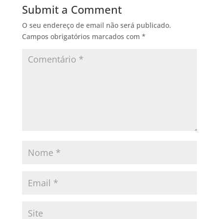
o
dI
Submit a Comment
o
n
O seu endereço de email não será publicado.
k
Campos obrigatórios marcados com
*