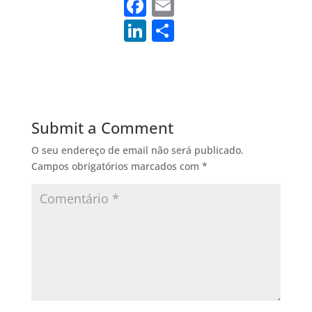
F
E
a
m
Li
S
c
ai
n
h
e
l
k
ar
b
e
e
o
dI
Submit a Comment
o
n
O seu endereço de email não será publicado.
k
Campos obrigatórios marcados com
*